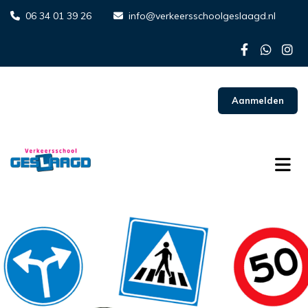
06 34 01 39 26
info@verkeersschoolgeslaagd.nl


Aanmelden