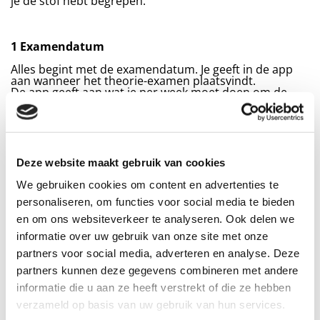
je de stof hebt begrepen.
1
Examendatum
Alles begint met de examendatum. Je geeft in de app
aan wanneer het theorie-examen plaatsvindt.
De app geeft aan wat je per week moet doen om de
theorie te leren.
Ook als het examen nog niet is aangevraagd kan je met
de theorie beginnen.
2
Hoofdstukken lezen & filmpjes kijken
Deze website maakt gebruik van cookies
De complete theorie-opleiding zit in de app. Je neemt
iedere dag/week een aantal hoofdstukken door met
We gebruiken cookies om content en advertenties te
video’s en uitleg. De theoriestof bevat allemaal korte
personaliseren, om functies voor social media te bieden
onderdelen zodat je in een paar minuten een
onderdeel kan leren.
en om ons websiteverkeer te analyseren. Ook delen we
informatie over uw gebruik van onze site met onze
Onderweg, in een tussenuur of thuis op de bank: overal
kun je theorie leren!
partners voor social media, adverteren en analyse. Deze
partners kunnen deze gegevens combineren met andere
3
Deeltoetsen maken
informatie die u aan ze heeft verstrekt of die ze hebben
In een deeltoets check je of je de theorie begrepen
verzameld op basis van uw gebruik van hun services.
hebt en weet toe te passen. In de opleiding zijn er 32